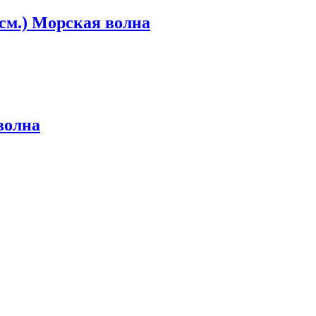
см.) Морская волна
волна