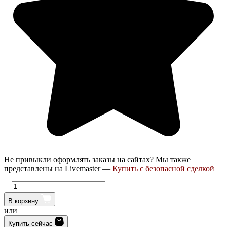
Не привыкли оформлять заказы на сайтах? Мы также
представлены на Livemaster —
Купить с безопасной сделкой
Количество
товара
В корзину
Статауэтка
или
Рак
Знак
Купить сейчас