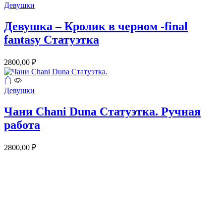
Девушки
Девушка – Кролик в черном -final
fantasy Статуэтка
2800,00
₽
Девушки
Чани Chani Duna Статуэтка. Ручная
работа
2800,00
₽